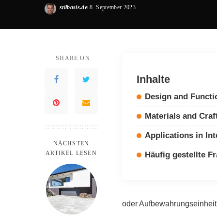
stilbasis.de
8. September 2023
Posted
by
SHARE ON
Inhalte
Design and Functio
Materials and Cra
Applications in In
NÄCHSTEN
ARTIKEL LESEN
Häufig gestellte F
oder Aufbewahrungseinheit