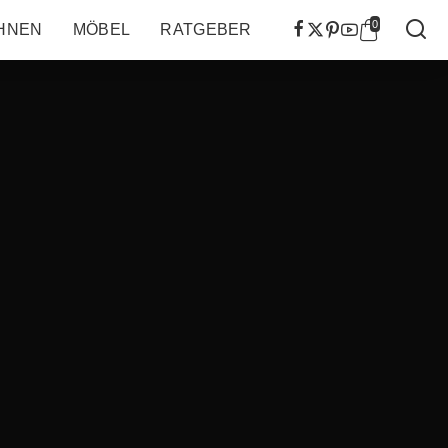
0
HNEN
MÖBEL
RATGEBER