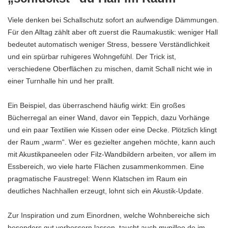
Viele denken bei Schallschutz sofort an aufwendige Dämmungen.
Für den Alltag zählt aber oft zuerst die Raumakustik: weniger Hall
bedeutet automatisch weniger Stress, bessere Verständlichkeit
und ein spürbar ruhigeres Wohngefühl. Der Trick ist,
verschiedene Oberflächen zu mischen, damit Schall nicht wie in
einer Turnhalle hin und her prallt.
Ein Beispiel, das überraschend häufig wirkt: Ein großes
Bücherregal an einer Wand, davor ein Teppich, dazu Vorhänge
und ein paar Textilien wie Kissen oder eine Decke. Plötzlich klingt
der Raum „warm“. Wer es gezielter angehen möchte, kann auch
mit Akustikpaneelen oder Filz-Wandbildern arbeiten, vor allem im
Essbereich, wo viele harte Flächen zusammenkommen. Eine
pragmatische Faustregel: Wenn Klatschen im Raum ein
deutliches Nachhallen erzeugt, lohnt sich ein Akustik-Update.
Zur Inspiration und zum Einordnen, welche Wohnbereiche sich
besonders gut verbessern lassen, taucht auch
mypilloo.de
im