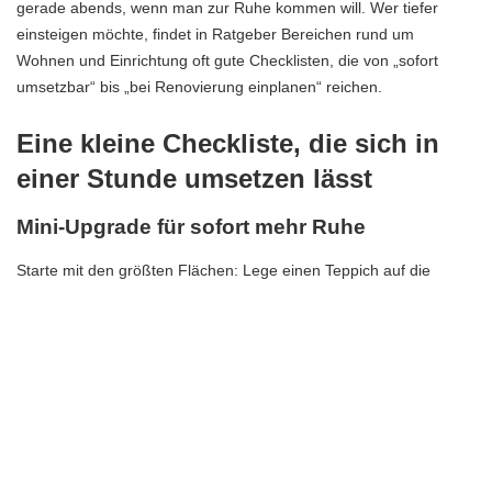
gerade abends, wenn man zur Ruhe kommen will. Wer tiefer
einsteigen möchte, findet in Ratgeber Bereichen rund um
Wohnen und
Einrichtung
oft gute Checklisten, die von „sofort
umsetzbar“ bis „bei Renovierung einplanen“ reichen.
Eine kleine Checkliste, die sich in
einer Stunde umsetzen lässt
Mini-Upgrade für sofort mehr Ruhe
Starte mit den größten Flächen: Lege einen Teppich auf die
Hauptlaufwege, bringe Filzgleiter unter Stühle, dichte sichtbare
Türspalte ab und hänge Vorhänge so, dass sie wirklich Stoff
haben, nicht nur „dekorativ“ neben dem Fenster stehen. Dann
höre bewusst hin: Wo wird es besser, wo bleibt es laut? Oft ist
schon nach dieser Runde klar, ob du eher ein Trittschall- oder ein
Hallproblem hattest.
Und wenn du beim Umstellen merkst, wie sehr Textilien,
Möbel