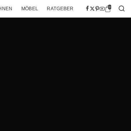
0
HNEN
MÖBEL
RATGEBER