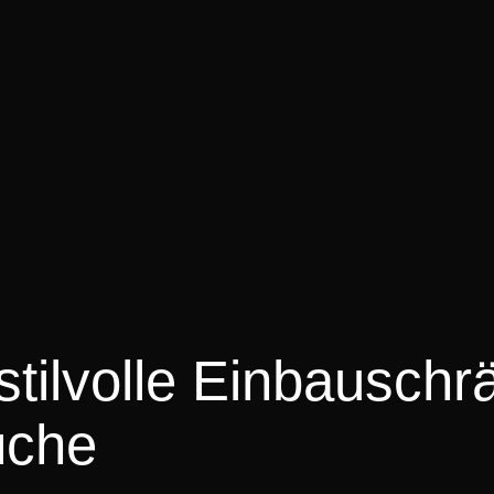
stilvolle Einbauschr
üche