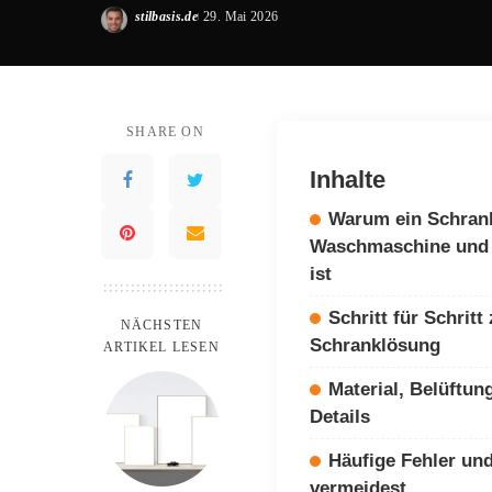
stilbasis.de
29. Mai 2026
Posted
by
SHARE ON
Inhalte
Warum ein Schrank
Waschmaschine und 
ist
Schritt für Schrit
NÄCHSTEN
Schranklösung
ARTIKEL LESEN
Material, Belüftun
Details
Häufige Fehler und
vermeidest