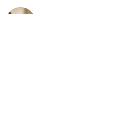
Ruhe und Stil mit antiken Buddhafiguren im
Wohnbereich
30. Juli 2026
Daunenbettdecken und Biber Bettwäsche:
Warum Ferienhäuser auf Sylt eine eigene
Bettausstattung brauchen
21. Juli 2026
Wähle das perfekte Smartwatch-Armband
6. Juli 2026