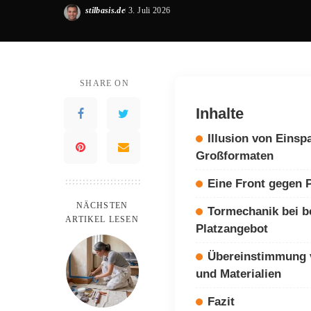
stilbasis.de
3. Juli 2026
Posted
by
SHARE ON
Inhalte
Illusion von Einsp
Großformaten
Eine Front gegen 
NÄCHSTEN
Tormechanik bei 
ARTIKEL LESEN
Platzangebot
Übereinstimmung 
und Materialien
Fazit