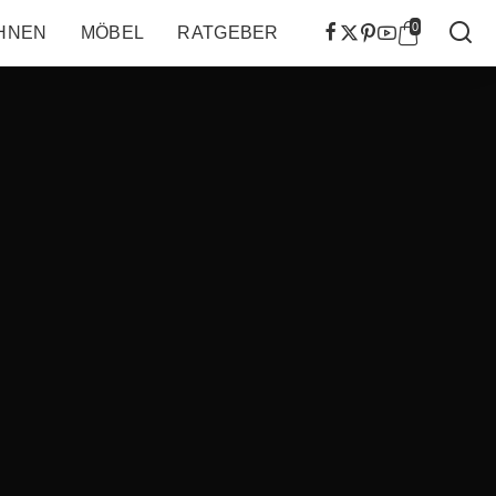
0
HNEN
MÖBEL
RATGEBER