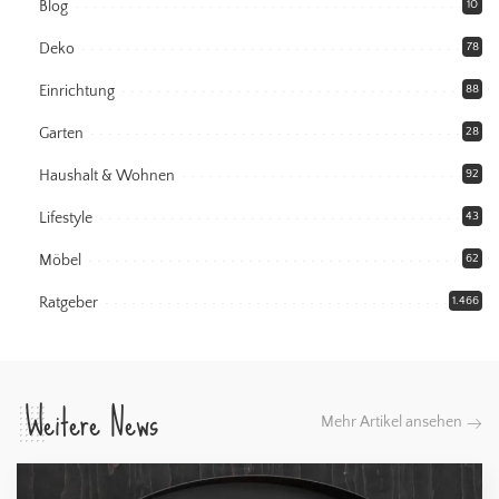
Blog
10
Deko
78
Einrichtung
88
Garten
28
Haushalt & Wohnen
92
Lifestyle
43
Möbel
62
Ratgeber
1.466
Weitere News
Mehr Artikel ansehen