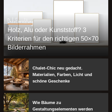
Deko
Einrichtung
Holz, Alu oder Kunststoff? 3
Kriterien für den richtigen 50×70
Bilderrahmen
stilbasis.de
27. Juni 2026
Chalet-Chic neu gedacht.
Materialien, Farben, Licht und
schöne Geschenke
Wie Bäume zu
Gestaltungselementen werden