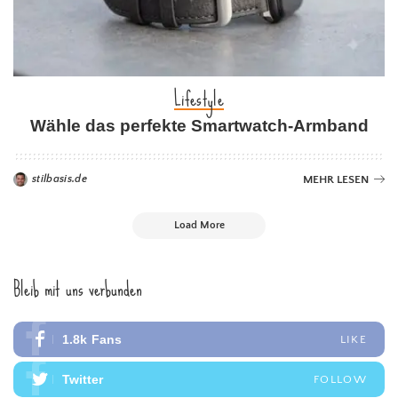
Lifestyle
Wähle das perfekte Smartwatch-Armband
stilbasis.de
MEHR LESEN
Load More
Bleib mit uns verbunden
1.8k
Fans
LIKE
Twitter
FOLLOW