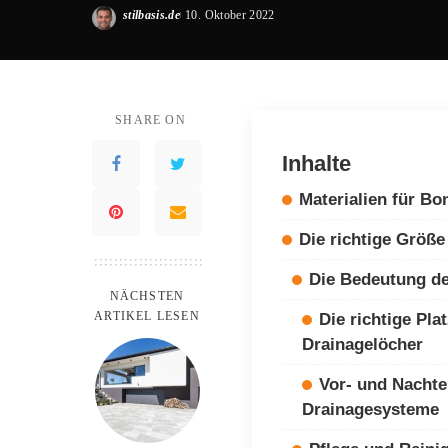
stilbasis.de
10. Oktober 2022
Posted
by
SHARE ON
Inhalte
Materialien für Bo
Die richtige Größ
Die Bedeutung de
NÄCHSTEN
ARTIKEL LESEN
Die richtige Pla
Drainagelöcher
Vor- und Nachte
Drainagesysteme