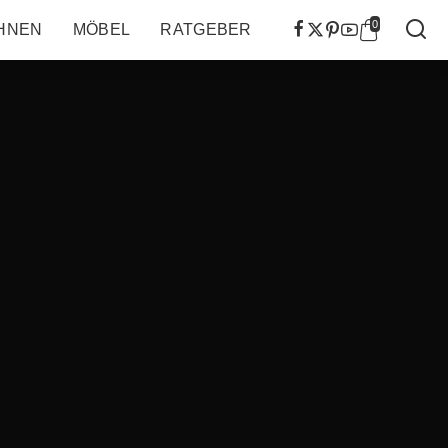
0
HNEN
MÖBEL
RATGEBER