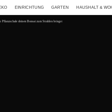
EKO
EINRICHTUNG
GARTEN
HAUSHALT & WO
en Pflanzschale deinen Bonsai zum Strahlen bringst