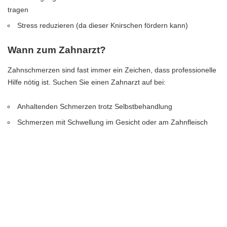
tragen
Stress reduzieren (da dieser Knirschen fördern kann)
Wann zum Zahnarzt?
Zahnschmerzen sind fast immer ein Zeichen, dass professionelle
Hilfe nötig ist. Suchen Sie einen Zahnarzt auf bei:
Anhaltenden Schmerzen trotz Selbstbehandlung
Schmerzen mit Schwellung im Gesicht oder am Zahnfleisch
Fieber in Verbindung mit Zahnschmerzen
Schmerzen nach einem Zahnunfall oder Trauma
In dringenden Fällen außerhalb der Praxisöffnungszeiten steht
der zahnärztliche Notdienst zur Verfügung.
Ihr Wohnumfeld schmerzpräventiv