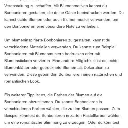
Veranstaltung zu schaffen. Mit Blumenmotiven kannst du
Bonbonieren gestalten, die deine Gäste beeindrucken werden. Du
kannst echte Blumen oder auch Blumenmuster verwenden, um
den Bonbonieren eine besondere Note zu verleihen.
Um blumeninspirierte Bonbonieren zu gestalten, kannst du
verschiedene Materialien verwenden. Du kannst zum Beispiel
Bonbonieren mit Blumenmustern bedrucken oder mit
Blumenstickern verzieren. Eine andere Möglichkeit ist es, echte
Blumenblätter oder getrocknete Blumen als Dekoration zu
verwenden. Diese geben den Bonbonieren einen natürlichen und
romantischen Look.
Ein weiterer Tipp ist es, die Farben der Blumen auf die
Bonbonieren abzustimmen. Du kannst Bonbonieren in
verschiedenen Farben wählen, die zu den Blumen passen. Zum
Beispiel könntest du Bonbonieren in zarten Pastellfarben wählen,
um eine romantische Stimmung zu erzeugen. Oder du könntest