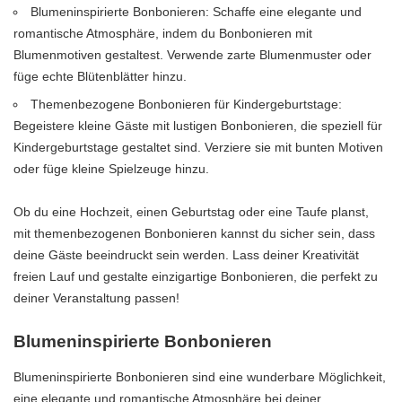
Blumeninspirierte Bonbonieren: Schaffe eine elegante und
romantische Atmosphäre, indem du Bonbonieren mit
Blumenmotiven gestaltest. Verwende zarte Blumenmuster oder
füge echte Blütenblätter hinzu.
Themenbezogene Bonbonieren für Kindergeburtstage:
Begeistere kleine Gäste mit lustigen Bonbonieren, die speziell für
Kindergeburtstage gestaltet sind. Verziere sie mit bunten Motiven
oder füge kleine Spielzeuge hinzu.
Ob du eine Hochzeit, einen Geburtstag oder eine Taufe planst,
mit themenbezogenen Bonbonieren kannst du sicher sein, dass
deine Gäste beeindruckt sein werden. Lass deiner Kreativität
freien Lauf und gestalte einzigartige Bonbonieren, die perfekt zu
deiner Veranstaltung passen!
Blumeninspirierte Bonbonieren
Blumeninspirierte Bonbonieren sind eine wunderbare Möglichkeit,
eine elegante und romantische Atmosphäre bei deiner