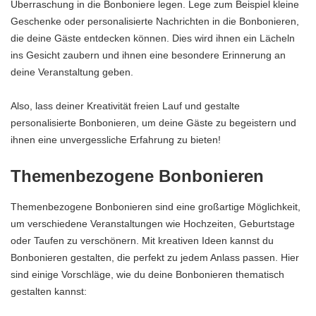
Überraschung in die Bonboniere legen. Lege zum Beispiel kleine
Geschenke oder personalisierte Nachrichten in die Bonbonieren,
die deine Gäste entdecken können. Dies wird ihnen ein Lächeln
ins Gesicht zaubern und ihnen eine besondere Erinnerung an
deine Veranstaltung geben.
Also, lass deiner Kreativität freien Lauf und gestalte
personalisierte Bonbonieren, um deine Gäste zu begeistern und
ihnen eine unvergessliche Erfahrung zu bieten!
Themenbezogene Bonbonieren
Themenbezogene Bonbonieren sind eine großartige Möglichkeit,
um verschiedene Veranstaltungen wie Hochzeiten, Geburtstage
oder Taufen zu verschönern. Mit kreativen Ideen kannst du
Bonbonieren gestalten, die perfekt zu jedem Anlass passen. Hier
sind einige Vorschläge, wie du deine Bonbonieren thematisch
gestalten kannst: