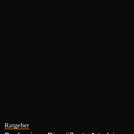
Ratgeber