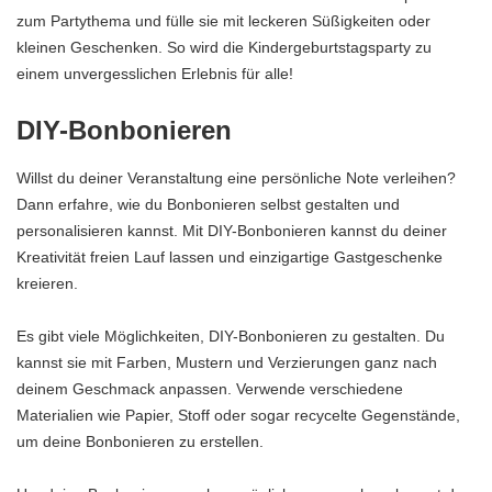
zum Partythema und fülle sie mit leckeren Süßigkeiten oder
kleinen Geschenken. So wird die Kindergeburtstagsparty zu
einem unvergesslichen Erlebnis für alle!
DIY-Bonbonieren
Willst du deiner Veranstaltung eine persönliche Note verleihen?
Dann erfahre, wie du Bonbonieren selbst gestalten und
personalisieren kannst. Mit DIY-Bonbonieren kannst du deiner
Kreativität freien Lauf lassen und einzigartige Gastgeschenke
kreieren.
Es gibt viele Möglichkeiten, DIY-Bonbonieren zu gestalten. Du
kannst sie mit Farben, Mustern und Verzierungen ganz nach
deinem Geschmack anpassen. Verwende verschiedene
Materialien wie Papier, Stoff oder sogar recycelte Gegenstände,
um deine Bonbonieren zu erstellen.