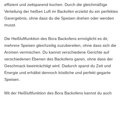
effizient und zeitsparend kochen. Durch die gleichmäßige
Verteilung der heißen Luft im Backofen erzielst du ein perfektes
Garergebnis, ohne dass du die Speisen drehen oder wenden
musst.
Die Heißluftfunktion des Bora Backofens ermöglicht es dir,
mehrere Speisen gleichzeitig zuzubereiten, ohne dass sich die
Aromen vermischen. Du kannst verschiedene Gerichte auf
verschiedenen Ebenen des Backofens garen, ohne dass der
Geschmack beeinträchtigt wird. Dadurch sparst du Zeit und
Energie und erhältst dennoch köstliche und perfekt gegarte
Speisen.
Mit der Heißluftfunktion des Bora Backofens kannst du auch
Backwaren wie Kuchen, Brot oder Pizza perfekt zubereiten. Die
heiße Luft sorgt für eine gleichmäßige Bräunung und eine
knusprige Kruste. Egal ob du ein Profikoch oder ein Hobbybäcker
bist, mit der Heißluftfunktion des Bora Backofens gelingen dir