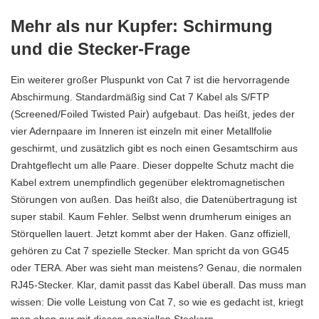
Mehr als nur Kupfer: Schirmung
und die Stecker-Frage
Ein weiterer großer Pluspunkt von Cat 7 ist die hervorragende
Abschirmung. Standardmäßig sind Cat 7 Kabel als S/FTP
(Screened/Foiled Twisted Pair) aufgebaut. Das heißt, jedes der
vier Adernpaare im Inneren ist einzeln mit einer Metallfolie
geschirmt, und zusätzlich gibt es noch einen Gesamtschirm aus
Drahtgeflecht um alle
Paare
. Dieser doppelte Schutz macht die
Kabel extrem unempfindlich gegenüber elektromagnetischen
Störungen von außen. Das heißt also, die Datenübertragung ist
super stabil. Kaum Fehler. Selbst wenn drumherum einiges an
Störquellen lauert. Jetzt kommt aber der Haken. Ganz offiziell,
gehören zu Cat 7 spezielle Stecker. Man spricht da von GG45
oder TERA. Aber was sieht man meistens? Genau, die normalen
RJ45-Stecker. Klar, damit passt das Kabel überall. Das muss man
wissen: Die volle Leistung von Cat 7, so wie es gedacht ist, kriegt
man eben nur mit diesen speziellen Steckern.