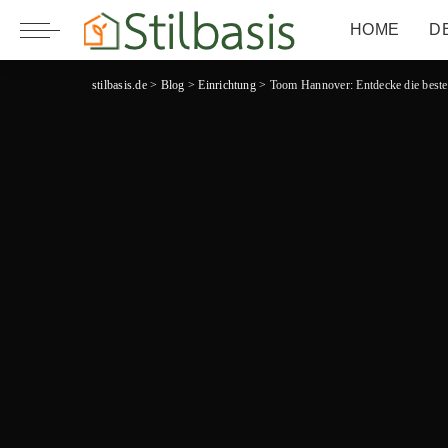
HOME
D
stilbasis.de
>
Blog
>
Einrichtung
>
Toom Hannover: Entdecke die beste