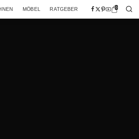
0
HNEN
MÖBEL
RATGEBER