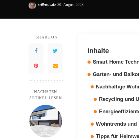
stilbasis.de
30. August 2023
Posted
by
SHARE ON
Inhalte
Smart Home Techn
Garten- und Balko
Nachhaltige Woh
NÄCHSTEN
ARTIKEL LESEN
Recycling und U
Energieeffizien
Wohntrends und I
Tipps für Heimwe