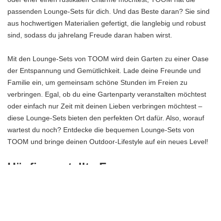
passenden Lounge-Sets für dich. Und das Beste daran? Sie sind
aus hochwertigen Materialien gefertigt, die langlebig und robust
sind, sodass du jahrelang Freude daran haben wirst.
Mit den Lounge-Sets von TOOM wird dein Garten zu einer Oase
der Entspannung und Gemütlichkeit. Lade deine Freunde und
Familie ein, um gemeinsam schöne Stunden im Freien zu
verbringen. Egal, ob du eine Gartenparty veranstalten möchtest
oder einfach nur Zeit mit deinen Lieben verbringen möchtest –
diese Lounge-Sets bieten den perfekten Ort dafür. Also, worauf
wartest du noch? Entdecke die bequemen Lounge-Sets von
TOOM und bringe deinen Outdoor-Lifestyle auf ein neues Level!
Häufig gestellte Fragen
Welche Arten von Gartenmöbeln bietet TOOM an?
TOOM bietet eine Vielzahl von Gartenmöbeln an, darunter
bequeme Lounge-Sets, robuste Gartenmöbel aus Holz, vielseitige