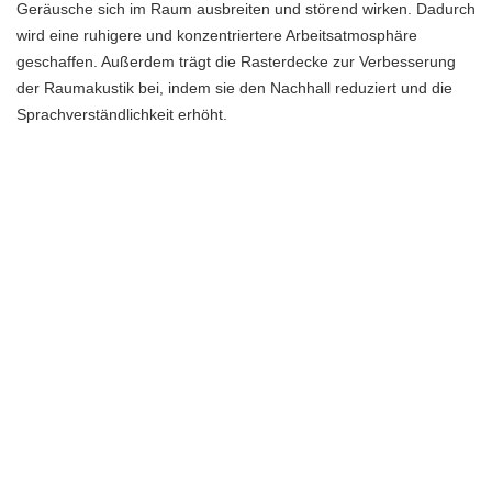
Geräusche sich im Raum ausbreiten und störend wirken. Dadurch
wird eine ruhigere und konzentriertere Arbeitsatmosphäre
geschaffen. Außerdem trägt die Rasterdecke zur Verbesserung
der Raumakustik bei, indem sie den Nachhall reduziert und die
Sprachverständlichkeit erhöht.
Neben der Schallabsorption bietet die Rasterdecke auch eine
ästhetische Komponente. Sie verleiht Büros und Gewerberäumen
ein modernes und stilvolles Aussehen. Mit verschiedenen Designs
und Farben kann die Rasterdecke individuell an die
Raumgestaltung angepasst werden, um eine angenehme
Arbeitsumgebung zu schaffen, die zum Wohlbefinden der
Mitarbeiter beiträgt.
Darüber hinaus ist die Rasterdecke einfach zu installieren und zu
warten. Sie kann problemlos an verschiedene Raumgrößen und -
formen angepasst werden. Die regelmäßige Reinigung und
Pflege der Rasterdecke gewährleistet ihre Langlebigkeit und
Ästhetik.