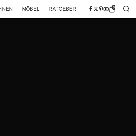
0
HNEN
MÖBEL
RATGEBER