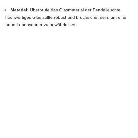
Material:
Überprüfe das Glasmaterial der Pendelleuchte.
Hochwertiges Glas sollte robust und bruchsicher sein, um eine
lange Lebensdauer zu gewährleisten.
Verarbeitung:
Achte auf eine sorgfältige Verarbeitung der
Pendelleuchte. Die Verbindungen und Halterungen sollten stabil
und gut verarbeitet sein, um eine langfristige Nutzung zu
ermöglichen.
Qualitätsmarke:
Wähle eine Pendelleuchte aus Glas von
einer renommierten Marke. Bekannte Marken stehen oft für
Qualität und bieten eine gewisse Gewährleistung.
Prüfe die Zertifizierungen:
Überprüfe, ob die Pendelleuchte
aus Glas bestimmte Zertifizierungen hat, wie beispielsweise CE-
Kennzeichnung oder TÜV-Siegel. Diese Zertifizierungen geben
Aufschluss über die Qualität und Sicherheit des Produkts.
Indem Du diese Aspekte berücksichtigst, kannst Du sicherstellen,
dass Du eine hochwertige Pendelleuchte aus Glas auswählst, die