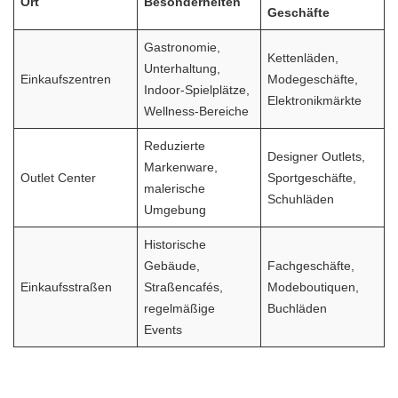
Ort
Besonderheiten
Geschäfte
Gastronomie,
Kettenläden,
Unterhaltung,
Einkaufszentren
Modegeschäfte,
Indoor-Spielplätze,
Elektronikmärkte
Wellness-Bereiche
Reduzierte
Designer Outlets,
Markenware,
Outlet Center
Sportgeschäfte,
malerische
Schuhläden
Umgebung
Historische
Gebäude,
Fachgeschäfte,
Einkaufsstraßen
Straßencafés,
Modeboutiquen,
regelmäßige
Buchläden
Events