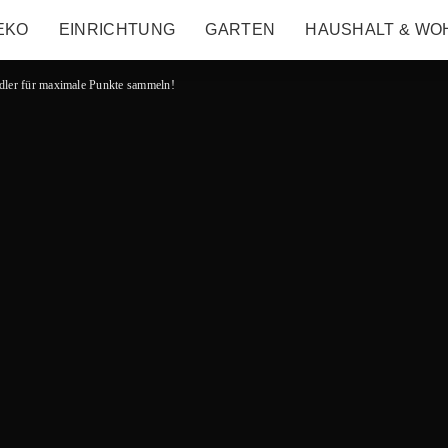
EKO
EINRICHTUNG
GARTEN
HAUSHALT & WO
ndler für maximale Punkte sammeln!