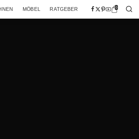
0
HNEN
MÖBEL
RATGEBER