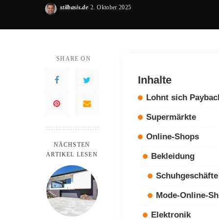
stilbasis.de
2. Oktober 2025
Posted
by
SHARE ON
Inhalte
Lohnt sich Paybac
Supermärkte
Online-Shops
NÄCHSTEN
ARTIKEL LESEN
Bekleidung
Schuhgeschäfte
Mode-Online-S
Elektronik