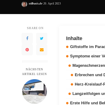
stilbasis.de
20. April 2023
Posted
by
SHARE ON
Inhalte
Giftstoffe im Para
Symptome einer Ve
Magenschmerzen 
NÄCHSTEN
ARTIKEL LESEN
Erbrechen und D
Herz-Kreislauf-
Langzeitfolgen u
Erste Hilfe und B