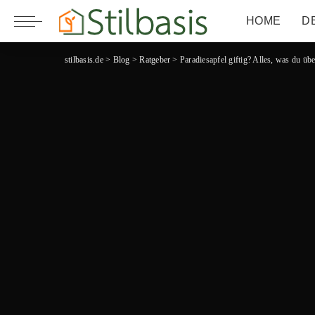
HOME
D
stilbasis.de
>
Blog
>
Ratgeber
>
Paradiesapfel giftig? Alles, was du üb