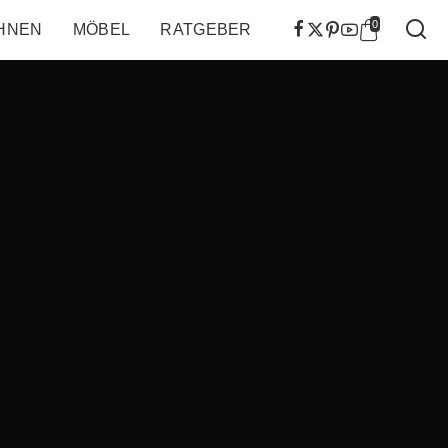
0
HNEN
MÖBEL
RATGEBER