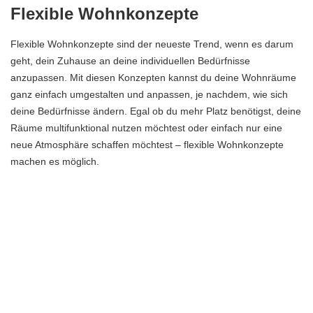
Flexible Wohnkonzepte
Flexible Wohnkonzepte sind der neueste Trend, wenn es darum
geht, dein Zuhause an deine individuellen Bedürfnisse
anzupassen. Mit diesen Konzepten kannst du deine Wohnräume
ganz einfach umgestalten und anpassen, je nachdem, wie sich
deine Bedürfnisse ändern. Egal ob du mehr Platz benötigst, deine
Räume multifunktional nutzen möchtest oder einfach nur eine
neue Atmosphäre schaffen möchtest – flexible Wohnkonzepte
machen es möglich.
Eine Möglichkeit, flexible Wohnkonzepte umzusetzen, ist die
Verwendung von multifunktionalen Möbeln. Diese Möbelstücke
erfüllen mehrere Funktionen und sparen Platz, ohne dabei auf Stil
und Komfort zu verzichten. Zum Beispiel kannst du ein Sofa
haben, das sich in ein Bett verwandeln lässt oder einen Esstisch,
der sich zu einem Schreibtisch umfunktionieren lässt. Mit solchen
Möbeln kannst du den verfügbaren Raum optimal nutzen und ihn
an deine Bedürfnisse anpassen.