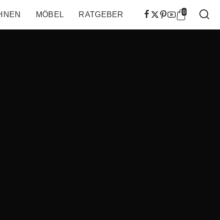
0
HNEN
MÖBEL
RATGEBER