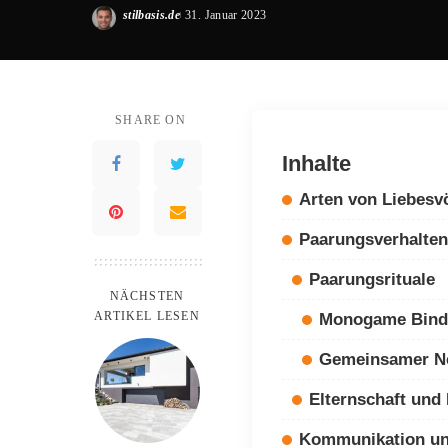
stilbasis.de
31. Januar 2023
Posted
by
SHARE ON
Inhalte
Arten von Liebesv
Paarungsverhalten
Paarungsrituale
NÄCHSTEN
ARTIKEL LESEN
Monogame Bind
Gemeinsamer N
Elternschaft und
Kommunikation u