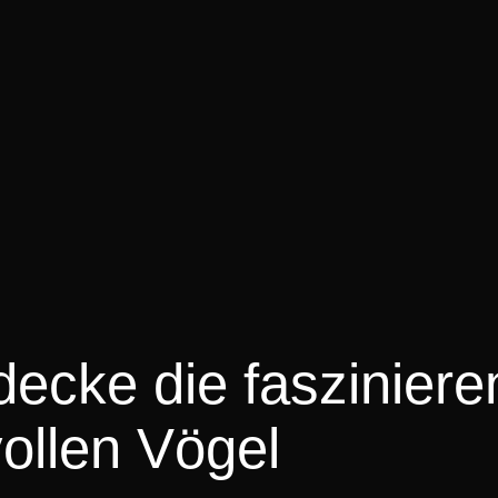
decke die faszinier
vollen Vögel