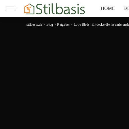
HOME
D
stilbasis.de
>
Blog
>
Ratgeber
>
Love Birds: Entdecke die faszinierende