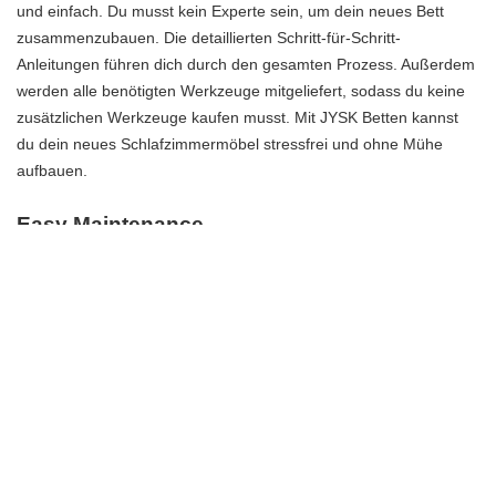
und einfach. Du musst kein Experte sein, um dein neues Bett
zusammenzubauen. Die detaillierten Schritt-für-Schritt-
Anleitungen führen dich durch den gesamten Prozess. Außerdem
werden alle benötigten Werkzeuge mitgeliefert, sodass du keine
zusätzlichen Werkzeuge kaufen musst. Mit JYSK Betten kannst
du dein neues Schlafzimmermöbel stressfrei und ohne Mühe
aufbauen.
Easy Maintenance
Die richtige Pflege deines JYSK Bettes ist entscheidend, um es
sauber und in ausgezeichnetem Zustand zu halten. Mit minimalen
Anstrengungen kannst du sicherstellen, dass dein Bett immer wie
neu aussieht. Hier sind einige einfache Wartungstipps, die du
befolgen kannst:
Reinigung: Staub und Schmutz können sich im Laufe der Zeit
ansammeln. Verwende einen Staubsauger oder ein weiches
Tuch, um regelmäßig dein Bett abzustauben und von Schmutz zu