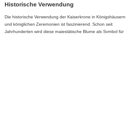
Historische Verwendung
Die historische Verwendung der Kaiserkrone in Königshäusern
und königlichen Zeremonien ist faszinierend. Schon seit
Jahrhunderten wird diese majestätische Blume als Symbol für
königliche Macht und Schönheit verehrt. In vielen Kulturen und
Traditionen wurde die Kaiserkrone bei königlichen Hochzeiten,
Krönungen und anderen wichtigen Anlässen verwendet.
In den königlichen Gärten Europas war die Kaiserkrone ein
beliebter Bestandteil der prächtigen Blumengestecke. Ihre
leuchtenden Farben und imposante Erscheinung machten sie zu
einem unverzichtbaren Element der königlichen Dekoration. Die
Kaiserkrone wurde oft in königlichen Palästen und Schlössern
angebaut, um die königliche Pracht und Schönheit zu
repräsentieren.
In königlichen Zeremonien wurde die Kaiserkrone oft als Symbol
für die Krönung und den königlichen Rang verwendet. Sie wurde