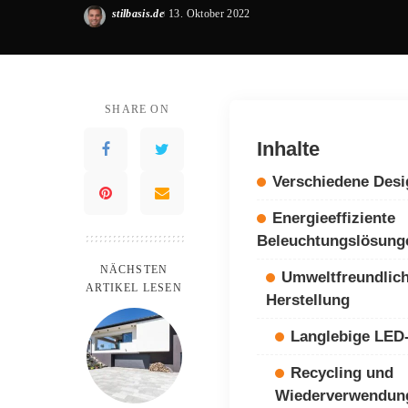
stilbasis.de
13. Oktober 2022
Posted
by
SHARE ON
Inhalte
Verschiedene Desi
Energieeffiziente
Beleuchtungslösung
NÄCHSTEN
Umweltfreundlich
ARTIKEL LESEN
Herstellung
Langlebige LED
Recycling und
Wiederverwendun