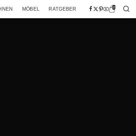
0
HNEN
MÖBEL
RATGEBER