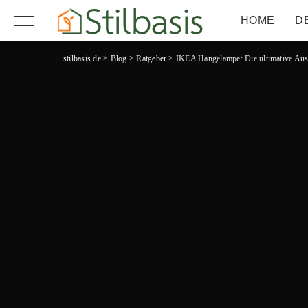
HOME
D
stilbasis.de
>
Blog
>
Ratgeber
>
IKEA Hängelampe: Die ultimative Ausw