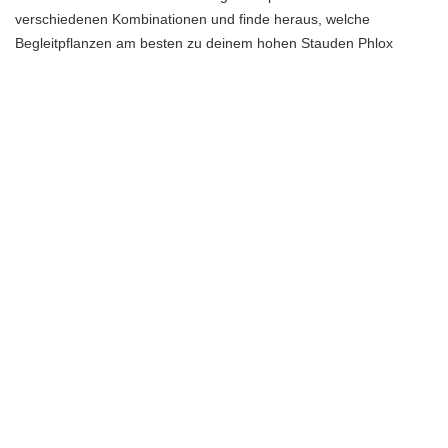
verschiedenen Kombinationen und finde heraus, welche
Begleitpflanzen am besten zu deinem hohen Stauden Phlox
passen.
Phlox als Blickfang im Garten
Der hohe Stauden Phlox ist nicht nur eine beeindruckende
Pflanze, sondern auch ein wahrer Blickfang im Garten. Mit seinen
faszinierenden Blüten in verschiedenen Farben und seiner
üppigen Blütenpracht zieht er alle Blicke auf sich. Doch wie kann
man den Phlox am besten in der Gartengestaltung einsetzen, um
seine Schönheit optimal zur Geltung zu bringen?
Es gibt viele Ideen und Vorschläge, wie man den hohen Stauden
Phlox als Blickfang im Garten nutzen kann. Eine Möglichkeit ist
es, den Phlox als Solitärpflanze in Szene zu setzen. Dabei wird er
als zentraler Punkt in einem Beet platziert und umgeben von
anderen Pflanzen, die seine Farben und Formen betonen. Durch
die Kombination mit Gräsern, Stauden oder niedrig wachsenden