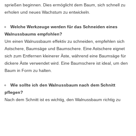
sprießen beginnen. Dies ermöglicht dem Baum, sich schnell zu
erholen und neues Wachstum zu entwickeln.
Welche Werkzeuge werden für das Schneiden eines
Walnussbaums empfohlen?
Um einen Walnussbaum effektiv zu schneiden, empfehlen sich
Astschere, Baumsäge und Baumschere. Eine Astschere eignet
sich zum Entfernen kleinerer Äste, während eine Baumsäge für
dickere Äste verwendet wird. Eine Baumschere ist ideal, um den
Baum in Form zu halten.
Wie sollte ich den Walnussbaum nach dem Schnitt
pflegen?
Nach dem Schnitt ist es wichtig, den Walnussbaum richtig zu
pflegen. Bewässern Sie den Baum regelmäßig, um
sicherzustellen, dass er ausreichend Feuchtigkeit erhält.
Entfernen Sie Unkraut und halten Sie den Bereich um den Baum
herum sauber. Düngen Sie den Baum jährlich, um sein Wachstum