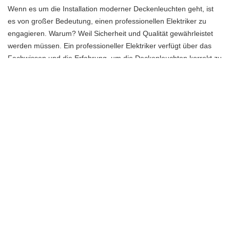
Wenn es um die Installation moderner Deckenleuchten geht, ist
es von großer Bedeutung, einen professionellen Elektriker zu
engagieren. Warum? Weil Sicherheit und Qualität gewährleistet
werden müssen. Ein professioneller Elektriker verfügt über das
Fachwissen und die Erfahrung, um die Deckenleuchten korrekt zu
installieren und potenzielle Gefahren zu vermeiden.
Bei der Installation von Deckenleuchten müssen verschiedene
Faktoren berücksichtigt werden, wie zum Beispiel die elektrische
Verkabelung und die richtige Platzierung der Leuchten. Ein
professioneller Elektriker kennt sich mit diesen Aspekten aus und
kann sicherstellen, dass die Installation gemäß den geltenden
Sicherheitsstandards erfolgt.
Darüber hinaus kann ein professioneller Elektriker auch eine
Inspektion durchführen, um sicherzustellen, dass die
Deckenleuchten ordnungsgemäß funktionieren und keine
potenziellen Probleme auftreten. Dies ist besonders wichtig, um