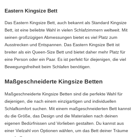
Eastern Kingsize Bett
Das Eastern Kingsize Bett, auch bekannt als Standard Kingsize
Bett, ist eine beliebte Wahl in vielen Schlafzimmern weltweit. Mit
seinen großzügigen Abmessungen bietet es viel Platz zum
Ausstrecken und Entspannen. Das Eastern Kingsize Bett ist
breiter als ein Queen-Size Bett und bietet daher mehr Platz für
eine Person oder ein Paar. Es ist perfekt für diejenigen, die viel
Bewegungsfreiheit beim Schlafen benötigen.
Maßgeschneiderte Kingsize Betten
Maßgeschneiderte Kingsize Betten sind die perfekte Wahl für
diejenigen, die nach einem einzigartigen und individuellen
Schlafkomfort suchen. Mit einem maßgeschneiderten Bett kannst
du die Größe, das Design und die Materialien nach deinen
eigenen Bedürfnissen und Vorlieben gestalten. Du kannst aus
einer Vielzahl von Optionen wählen, um das Bett deiner Träume