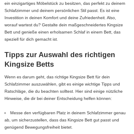
ein einzigartiges Möbelstück zu besitzen, das perfekt zu deinem
Schlafzimmer und deinem persönlichen Stil passt. Es ist eine
Investition in deinen Komfort und deine Zufriedenheit. Also,
worauf wartest du? Gestalte dein maßgeschneidertes Kingsize
Bett und genieße einen erholsamen Schlaf in einem Bett, das
speziell für dich gemacht ist.
Tipps zur Auswahl des richtigen
Kingsize Betts
Wenn es darum geht, das richtige Kingsize Bett für dein
Schlafzimmer auszuwählen, gibt es einige wichtige Tipps und
Ratschläge, die du beachten solltest. Hier sind einige nützliche
Hinweise, die dir bei deiner Entscheidung helfen können:
Messe den verfügbaren Platz in deinem Schlafzimmer genau
ab, um sicherzustellen, dass das Kingsize Bett gut passt und
genügend Bewegungsfreiheit bietet.