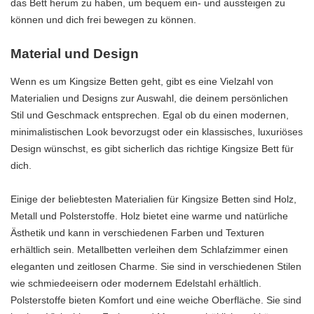
das Bett herum zu haben, um bequem ein- und aussteigen zu
können und dich frei bewegen zu können.
Material und Design
Wenn es um Kingsize Betten geht, gibt es eine Vielzahl von
Materialien und Designs zur Auswahl, die deinem persönlichen
Stil und Geschmack entsprechen. Egal ob du einen modernen,
minimalistischen Look bevorzugst oder ein klassisches, luxuriöses
Design wünschst, es gibt sicherlich das richtige Kingsize Bett für
dich.
Einige der beliebtesten Materialien für Kingsize Betten sind Holz,
Metall und Polsterstoffe. Holz bietet eine warme und natürliche
Ästhetik und kann in verschiedenen Farben und Texturen
erhältlich sein. Metallbetten verleihen dem Schlafzimmer einen
eleganten und zeitlosen Charme. Sie sind in verschiedenen Stilen
wie schmiedeeisern oder modernem Edelstahl erhältlich.
Polsterstoffe bieten Komfort und eine weiche Oberfläche. Sie sind