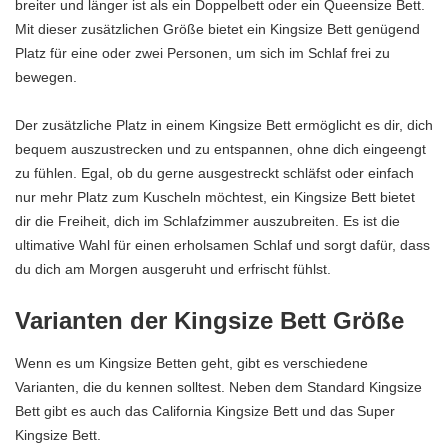
breiter und länger ist als ein Doppelbett oder ein Queensize Bett.
Mit dieser zusätzlichen Größe bietet ein Kingsize Bett genügend
Platz für eine oder zwei Personen, um sich im Schlaf frei zu
bewegen.
Der zusätzliche Platz in einem Kingsize Bett ermöglicht es dir, dich
bequem auszustrecken und zu entspannen, ohne dich eingeengt
zu fühlen. Egal, ob du gerne ausgestreckt schläfst oder einfach
nur mehr Platz zum Kuscheln möchtest, ein Kingsize Bett bietet
dir die Freiheit, dich im Schlafzimmer auszubreiten. Es ist die
ultimative Wahl für einen erholsamen Schlaf und sorgt dafür, dass
du dich am Morgen ausgeruht und erfrischt fühlst.
Varianten der Kingsize Bett Größe
Wenn es um Kingsize Betten geht, gibt es verschiedene
Varianten, die du kennen solltest. Neben dem Standard Kingsize
Bett gibt es auch das California Kingsize Bett und das Super
Kingsize Bett.