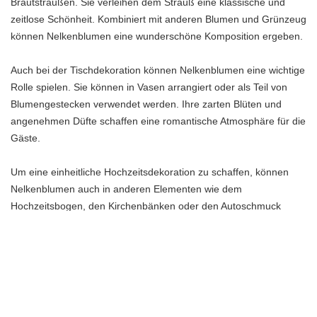
Brautsträußen. Sie verleihen dem Strauß eine klassische und
zeitlose Schönheit. Kombiniert mit anderen Blumen und Grünzeug
können Nelkenblumen eine wunderschöne Komposition ergeben.
Auch bei der Tischdekoration können Nelkenblumen eine wichtige
Rolle spielen. Sie können in Vasen arrangiert oder als Teil von
Blumengestecken verwendet werden. Ihre zarten Blüten und
angenehmen Düfte schaffen eine romantische Atmosphäre für die
Gäste.
Um eine einheitliche Hochzeitsdekoration zu schaffen, können
Nelkenblumen auch in anderen Elementen wie dem
Hochzeitsbogen, den Kirchenbänken oder den Autoschmuck
eingebunden werden. Ihre vielfältigen Einsatzmöglichkeiten
machen sie zu einer idealen Wahl für jede Hochzeitsdekoration.
Also, warum nicht die faszinierende Vielfalt der Nelkenblumen
nutzen, um eine romantische und elegante Atmosphäre für deine
Hochzeit zu schaffen?