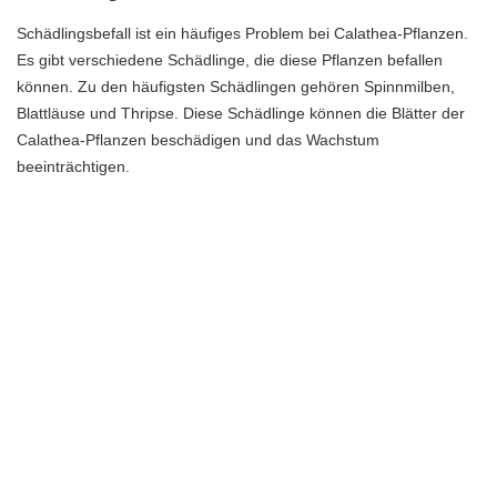
Schädlingsbefall ist ein häufiges Problem bei Calathea-Pflanzen.
Es gibt verschiedene Schädlinge, die diese Pflanzen befallen
können. Zu den häufigsten Schädlingen gehören Spinnmilben,
Blattläuse und Thripse. Diese Schädlinge können die Blätter der
Calathea-Pflanzen beschädigen und das Wachstum
beeinträchtigen.
Um Schädlinge effektiv zu bekämpfen, gibt es verschiedene
Maßnahmen, die du ergreifen kannst. Eine Möglichkeit ist es, die
befallenen Pflanzen mit einem sanften Wasserstrahl abzuspülen,
um die Schädlinge zu entfernen. Du kannst auch eine Lösung aus
Wasser und mildem Spülmittel herstellen und die Pflanzen damit
besprühen.
Ein weiterer Ansatz ist die Verwendung von natürlichen
Schädlingsbekämpfungsmitteln wie Neem-Öl oder einer Mischung
aus Wasser und Essig. Diese können helfen, die Schädlinge
abzutöten und das Wachstum der Pflanzen zu schützen. Es ist