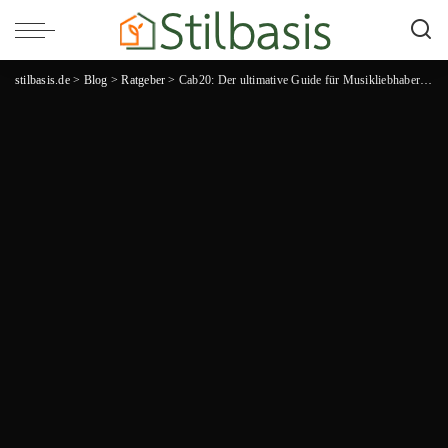
stilbasis.de
>
Blog
>
Ratgeber
>
Cab20: Der ultimative Guide für Musikliebhaber – Wie diese einzigartige Band die Herzen der Zuhörer erobert