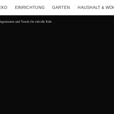
EKO
EINRICHTUNG
GARTEN
HAUSHALT & WO
rganisation und Trends für stilvolle Kids