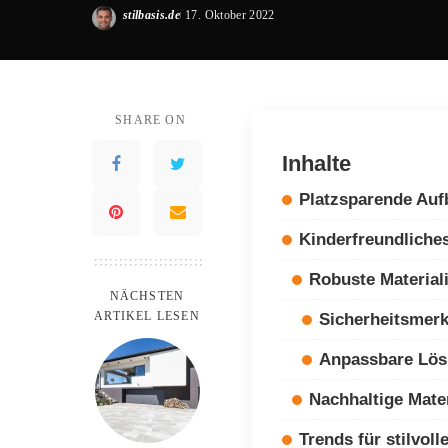
stilbasis.de
17. Oktober 2022
Posted
by
SHARE ON
Inhalte
Platzsparende Au
Kinderfreundliche
Robuste Material
NÄCHSTEN
ARTIKEL LESEN
Sicherheitsmer
Anpassbare Lö
Nachhaltige Mater
Trends für stilvol