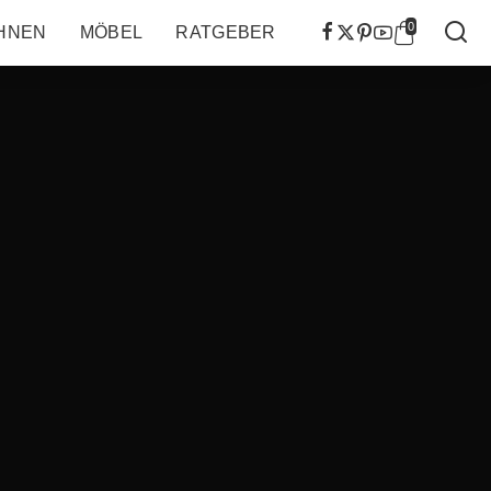
0
HNEN
MÖBEL
RATGEBER