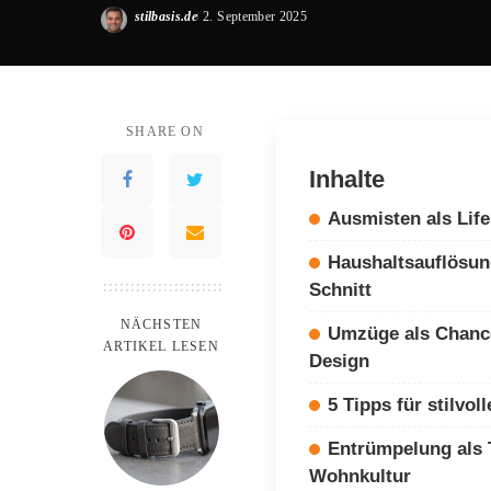
stilbasis.de
2. September 2025
Posted
by
SHARE ON
Inhalte
Ausmisten als Life
Haushaltsauflösun
Schnitt
NÄCHSTEN
Umzüge als Chance
ARTIKEL LESEN
Design
5 Tipps für stilvo
Entrümpelung als 
Wohnkultur