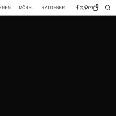
0
HNEN
MÖBEL
RATGEBER