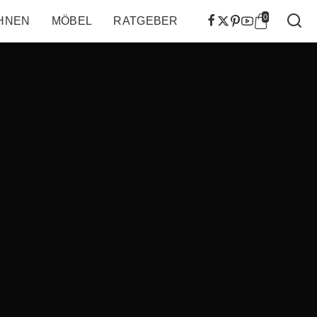
0
HNEN
MÖBEL
RATGEBER