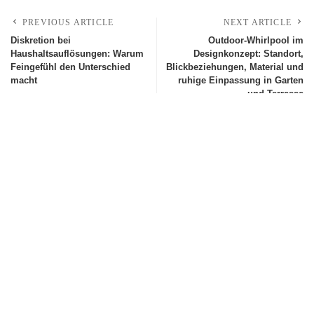
PREVIOUS ARTICLE
NEXT ARTICLE
Diskretion bei
Outdoor-Whirlpool im
Haushaltsauflösungen: Warum
Designkonzept: Standort,
Feingefühl den Unterschied
Blickbeziehungen, Material und
macht
ruhige Einpassung in Garten
und Terrasse
Leave a Reply
Deine E-Mail-Adresse wird nicht veröffentlicht.
Erforderliche Felder sind
mit
*
markiert