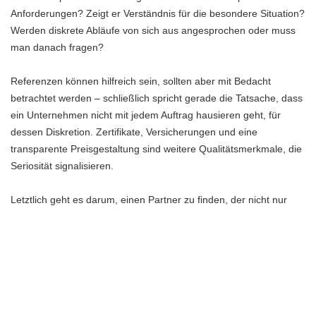
Anforderungen? Zeigt er Verständnis für die besondere Situation?
Werden diskrete Abläufe von sich aus angesprochen oder muss
man danach fragen?
Referenzen können hilfreich sein, sollten aber mit Bedacht
betrachtet werden – schließlich spricht gerade die Tatsache, dass
ein Unternehmen nicht mit jedem Auftrag hausieren geht, für
dessen Diskretion. Zertifikate, Versicherungen und eine
transparente Preisgestaltung sind weitere Qualitätsmerkmale, die
Seriosität signalisieren.
Letztlich geht es darum, einen Partner zu finden, der nicht nur
professionell arbeitet, sondern auch die menschliche Dimension
einer Haushaltsauflösung versteht. Jemanden, der erkennt, dass
hinter jedem Auftrag eine Geschichte steht – und dass diese
Geschichte mit Respekt und Würde behandelt werden sollte.