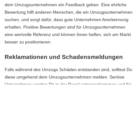
dem Umzugsunternehmen ein Feedback geben. Eine ehrliche
Bewertung hilft anderen Menschen, die ein Umzugsunternehmen
suchen, und sorgt dafür, dass gute Unternehmen Anerkennung
erhalten. Positive Bewertungen sind für Umzugsunternehmen
eine wertvolle Referenz und können ihnen helfen, sich am Markt
besser zu positionieren.
Reklamationen und Schadensmeldungen
Falls während des Umzugs Schäden entstanden sind, solltest Du
diese umgehend dem Umzugsunternehmen melden. Seriöse
Unternehmen werden Dir in der Regel entgegenkommen und für
entstandene Schäden aufkommen. Dokumentiere Schäden am
besten sofort mit Fotos und einer genauen Beschreibung.
Fazit
Ein Umzug muss kein Stressfaktor sein, wenn Du das richtige
Umzugsunternehmen an Deiner Seite hast. Mit einer gründlichen