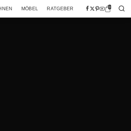
0
HNEN
MÖBEL
RATGEBER