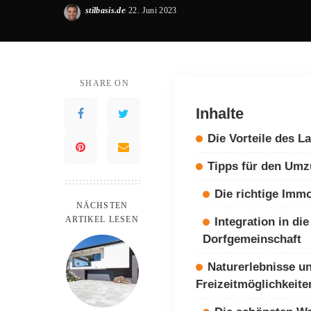
stilbasis.de
22. Juni 2023
Posted
by
SHARE ON
Inhalte
Die Vorteile des L
Tipps für den Umz
Die richtige Immo
NÄCHSTEN
ARTIKEL LESEN
Integration in die
Dorfgemeinschaft
Naturerlebnisse u
Freizeitmöglichkeite