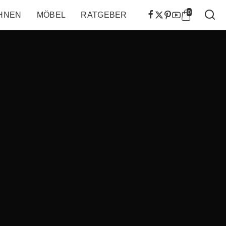
0
HNEN
MÖBEL
RATGEBER