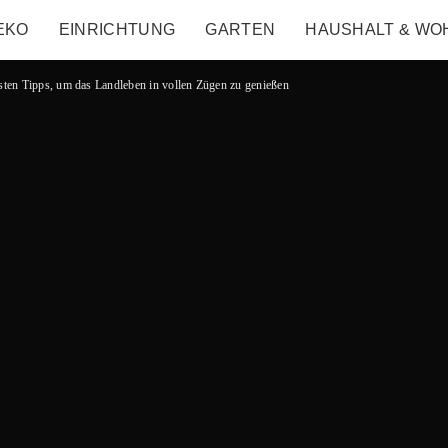
EKO
EINRICHTUNG
GARTEN
HAUSHALT & WO
ten Tipps, um das Landleben in vollen Zügen zu genießen