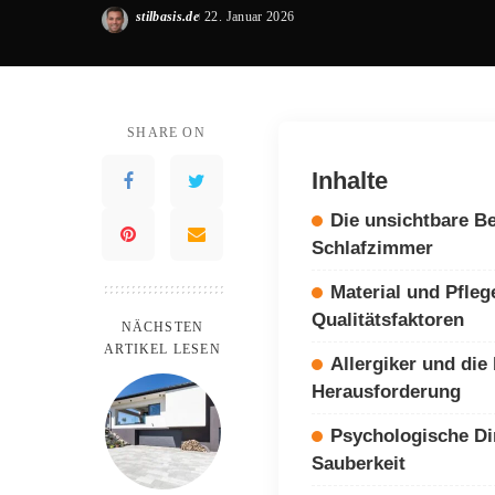
stilbasis.de
22. Januar 2026
Posted
by
SHARE ON
Inhalte
Die unsichtbare B
Schlafzimmer
Material und Pfleg
Qualitätsfaktoren
NÄCHSTEN
ARTIKEL LESEN
Allergiker und die
Herausforderung
Psychologische D
Sauberkeit