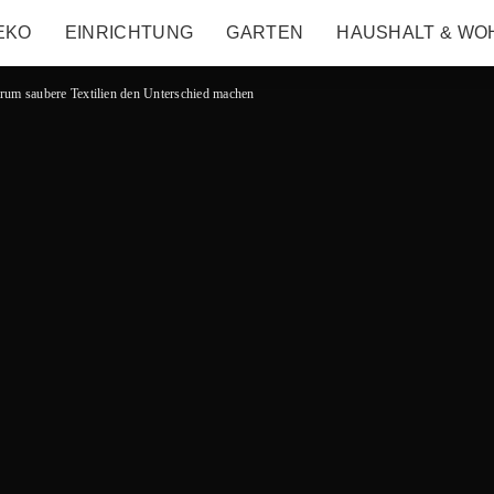
EKO
EINRICHTUNG
GARTEN
HAUSHALT & WO
um saubere Textilien den Unterschied machen