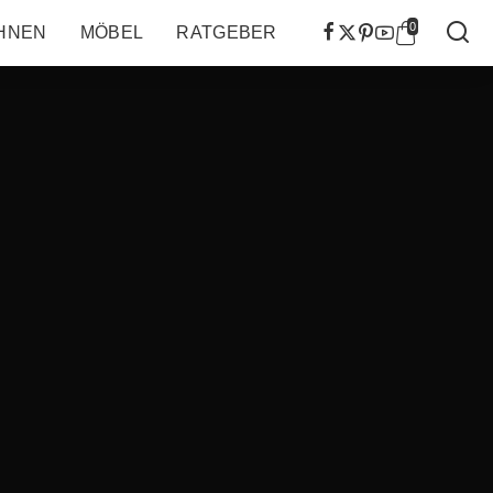
0
HNEN
MÖBEL
RATGEBER