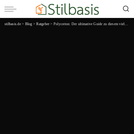
stilbasis.de
>
Blog
>
Ratgeber
>
Polycotton: Der ultimative Guide zu diesem vielseitigen Material