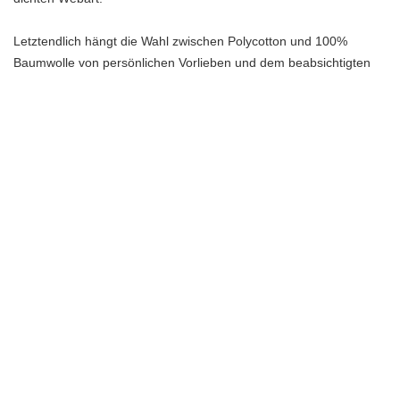
Letztendlich hängt die Wahl zwischen Polycotton und 100%
Baumwolle von persönlichen Vorlieben und dem beabsichtigten
Verwendungszweck ab. Wenn Atmungsaktivität und Tragekomfort
für dich besonders wichtig sind, könnte 100% Baumwolle die
bessere Wahl sein. Wenn du jedoch nach einem Material suchst,
das pflegeleichter und strapazierfähiger ist, könnte Polycotton die
richtige Wahl sein.
Pflegeleichtigkeit und Haltbarkeit
Wenn es um die Pflegeleichtigkeit und Haltbarkeit geht, gibt es
einige wichtige Unterschiede zwischen Polycotton und 100%
Baumwolle. Polycotton ist bekannt für seine einfache Pflege, da
es weniger anfällig für Knittern ist und weniger spezielle
Pflegeanforderungen hat. Es kann problemlos in der Maschine
gewaschen und getrocknet werden, was es zu einer praktischen
Option für den Alltag macht.