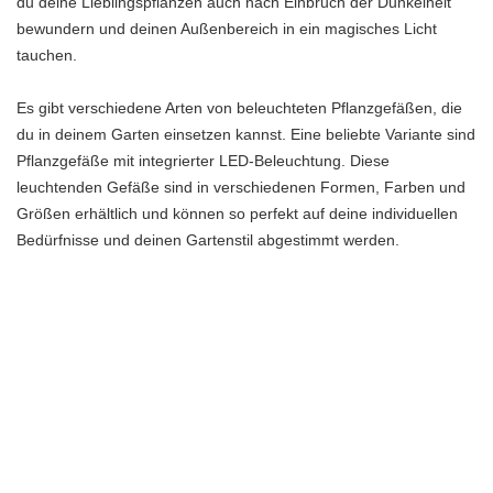
du deine Lieblingspflanzen auch nach Einbruch der Dunkelheit
bewundern und deinen Außenbereich in ein magisches Licht
tauchen.
Es gibt verschiedene Arten von beleuchteten Pflanzgefäßen, die
du in deinem Garten einsetzen kannst. Eine beliebte Variante sind
Pflanzgefäße mit integrierter LED-Beleuchtung. Diese
leuchtenden Gefäße sind in verschiedenen Formen, Farben und
Größen erhältlich und können so perfekt auf deine individuellen
Bedürfnisse und deinen Gartenstil abgestimmt werden.
Ein weiterer Vorteil beleuchteter Pflanzgefäße ist, dass sie auch
als dekorative Elemente dienen können. Du kannst sie strategisch
platzieren, um bestimmte Bereiche deines Gartens
hervorzuheben oder eine gemütliche Atmosphäre zu schaffen.
Kombiniere sie zum Beispiel mit anderen Lichtquellen wie
Solarlampen oder Fackeln, um einen einzigartigen und
einladenden Außenbereich zu gestalten.