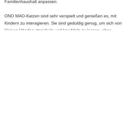
Familienhaushalt anpassen.
ONO MAO-Katzen sind sehr verspielt und genießen es, mit
Kindern zu interagieren. Sie sind geduldig genug, um sich von
kleinen Händen streicheln und knuddeln zu lassen, ohne
aggressiv zu reagieren. Ihre sanfte Natur macht sie zu
großartigen Spielkameraden für Kinder, die gerne mit Haustieren
interagieren.
Im häuslichen Umfeld sind ONO MAO-Katzen sehr
anpassungsfähig. Sie fühlen sich in Wohnungen genauso wohl
wie in Häusern mit Garten. Sie sind bekannt für ihre Fähigkeit,
sich leicht an neue Umgebungen anzupassen und schnell
Vertrauen zu ihren neuen Familienmitgliedern aufzubauen.
ONO MAO-Katzen sind auch bekannt für ihre sozialen
Fähigkeiten. Sie sind gerne Teil einer Familie und lieben es, Zeit
mit ihren Besitzern zu verbringen. Sie sind anhänglich und suchen
oft nach menschlicher Gesellschaft. Sie werden schnell zu einem