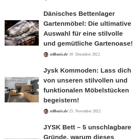
Posted
by
Dänisches Bettenlager
Gartenmöbel: Die ultimative
Auswahl für eine stilvolle
und gemütliche Gartenoase!
stilbasis.de
10. Dezember 2022
Posted
by
Jysk Kommoden: Lass dich
von unseren stilvollen und
funktionalen Möbelstücken
begeistern!
stilbasis.de
25. November 2022
Posted
by
JYSK Bett – 5 unschlagbare
Gründe, warum dieses