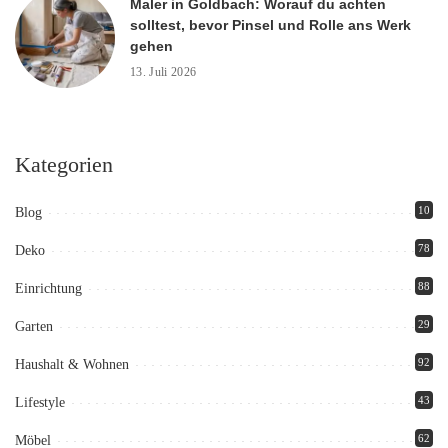
Maler in Goldbach: Worauf du achten
solltest, bevor Pinsel und Rolle ans Werk
gehen
13. Juli 2026
Kategorien
10
Blog
78
Deko
88
Einrichtung
29
Garten
92
Haushalt & Wohnen
43
Lifestyle
62
Möbel