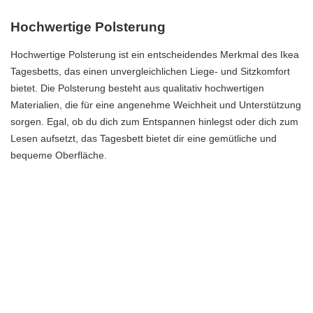
Hochwertige Polsterung
Hochwertige Polsterung ist ein entscheidendes Merkmal des Ikea
Tagesbetts, das einen unvergleichlichen Liege- und Sitzkomfort
bietet. Die Polsterung besteht aus qualitativ hochwertigen
Materialien, die für eine angenehme Weichheit und Unterstützung
sorgen. Egal, ob du dich zum Entspannen hinlegst oder dich zum
Lesen aufsetzt, das Tagesbett bietet dir eine gemütliche und
bequeme Oberfläche.
Dank der hochwertigen Polsterung kannst du dich voll und ganz
entspannen und den Komfort genießen, den das Ikea Tagesbett
bietet. Die Polsterung passt sich deinem Körper an und bietet
eine angenehme Unterstützung für den Rücken und andere
Körperpartien. Egal, ob du alleine oder mit deinen Lieben Zeit
verbringst, das Tagesbett mit seiner hochwertigen Polsterung
sorgt für eine entspannte Atmosphäre und lädt zum Verweilen ein.