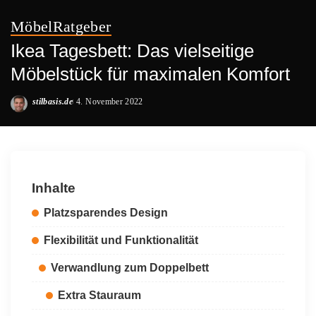
Möbel
Ratgeber
Ikea Tagesbett: Das vielseitige
Möbelstück für maximalen Komfort
stilbasis.de
4. November 2022
Posted
by
Inhalte
Platzsparendes Design
Flexibilität und Funktionalität
Verwandlung zum Doppelbett
Extra Stauraum