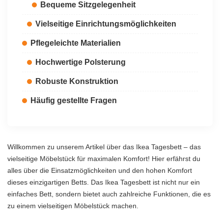
Bequeme Sitzgelegenheit
Vielseitige Einrichtungsmöglichkeiten
Pflegeleichte Materialien
Hochwertige Polsterung
Robuste Konstruktion
Häufig gestellte Fragen
Willkommen zu unserem Artikel über das Ikea Tagesbett – das
vielseitige Möbelstück für maximalen Komfort! Hier erfährst du
alles über die Einsatzmöglichkeiten und den hohen Komfort
dieses einzigartigen Betts. Das Ikea Tagesbett ist nicht nur ein
einfaches Bett, sondern bietet auch zahlreiche Funktionen, die es
zu einem vielseitigen Möbelstück machen.