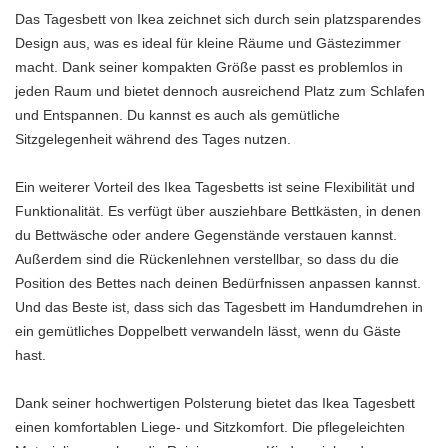
Das Tagesbett von Ikea zeichnet sich durch sein platzsparendes
Design aus, was es ideal für kleine Räume und Gästezimmer
macht. Dank seiner kompakten Größe passt es problemlos in
jeden Raum und bietet dennoch ausreichend Platz zum Schlafen
und Entspannen. Du kannst es auch als gemütliche
Sitzgelegenheit während des Tages nutzen.
Ein weiterer Vorteil des Ikea Tagesbetts ist seine Flexibilität und
Funktionalität. Es verfügt über ausziehbare Bettkästen, in denen
du Bettwäsche oder andere Gegenstände verstauen kannst.
Außerdem sind die Rückenlehnen verstellbar, so dass du die
Position des Bettes nach deinen Bedürfnissen anpassen kannst.
Und das Beste ist, dass sich das Tagesbett im Handumdrehen in
ein gemütliches Doppelbett verwandeln lässt, wenn du Gäste
hast.
Dank seiner hochwertigen Polsterung bietet das Ikea Tagesbett
einen komfortablen Liege- und Sitzkomfort. Die pflegeleichten