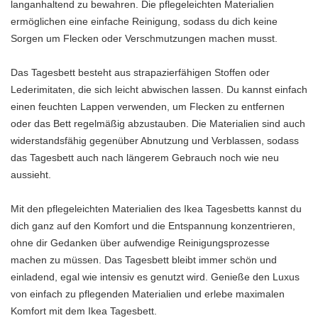
langanhaltend zu bewahren. Die pflegeleichten Materialien
ermöglichen eine einfache Reinigung, sodass du dich keine
Sorgen um Flecken oder Verschmutzungen machen musst.
Das Tagesbett besteht aus strapazierfähigen Stoffen oder
Lederimitaten, die sich leicht abwischen lassen. Du kannst einfach
einen feuchten Lappen verwenden, um Flecken zu entfernen
oder das Bett regelmäßig abzustauben. Die Materialien sind auch
widerstandsfähig gegenüber Abnutzung und Verblassen, sodass
das Tagesbett auch nach längerem Gebrauch noch wie neu
aussieht.
Mit den pflegeleichten Materialien des Ikea Tagesbetts kannst du
dich ganz auf den Komfort und die Entspannung konzentrieren,
ohne dir Gedanken über aufwendige Reinigungsprozesse
machen zu müssen. Das Tagesbett bleibt immer schön und
einladend, egal wie intensiv es genutzt wird. Genieße den Luxus
von einfach zu pflegenden Materialien und erlebe maximalen
Komfort mit dem Ikea Tagesbett.