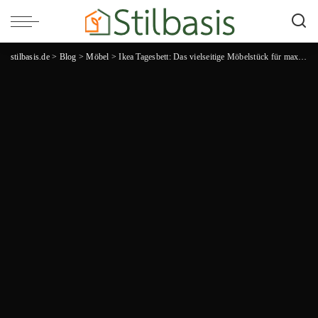
stilbasis.de
>
Blog
>
Möbel
>
Ikea Tagesbett: Das vielseitige Möbelstück für maximalen Komfort