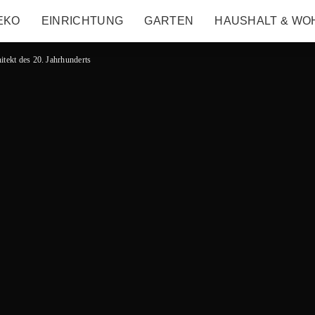
EKO
EINRICHTUNG
GARTEN
HAUSHALT & WO
itekt des 20. Jahrhunderts