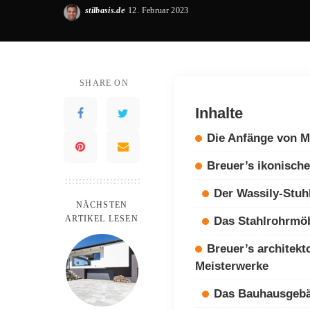
stilbasis.de
12. Februar 2023
Posted
by
SHARE ON
Inhalte
Die Anfänge von M
Breuer’s ikonisch
Der Wassily-Stuh
NÄCHSTEN
ARTIKEL LESEN
Das Stahlrohrmö
Breuer’s architekt
Meisterwerke
Das Bauhausgebä