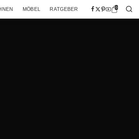
0
HNEN
MÖBEL
RATGEBER