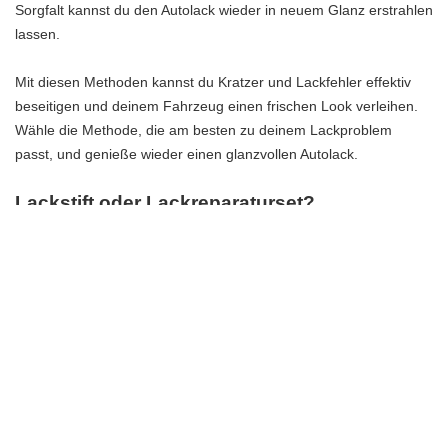
Sorgfalt kannst du den Autolack wieder in neuem Glanz erstrahlen
lassen.
Mit diesen Methoden kannst du Kratzer und Lackfehler effektiv
beseitigen und deinem Fahrzeug einen frischen Look verleihen.
Wähle die Methode, die am besten zu deinem Lackproblem
passt, und genieße wieder einen glanzvollen Autolack.
Lackstift oder Lackreparaturset?
Lackstift oder Lackreparaturset?
Wenn es darum geht, kleine Kratzer und Lackfehler an deinem
Auto zu reparieren, stehen dir zwei Optionen zur Verfügung: ein
Lackstift oder ein Lackreparaturset. Aber welche Option ist die
beste für dich?
Ein Lackstift ist eine praktische Lösung für kleine Kratzer und
Lackabplatzungen. Mit einem Lackstift kannst du den