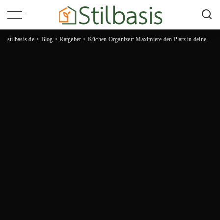
stilbasis.de
>
Blog
>
Ratgeber
>
Küchen Organizer: Maximiere den Platz in deiner Küche und halte alles ordentlich!