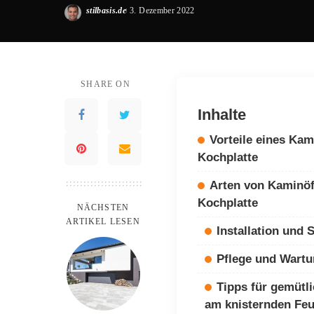
stilbasis.de
3. Dezember 2022
Posted
by
SHARE ON
Inhalte
Vorteile eines Kam
Kochplatte
Arten von Kaminöf
Kochplatte
NÄCHSTEN
ARTIKEL LESEN
Installation und 
Pflege und Wart
Tipps für gemütl
am knisternden Feu