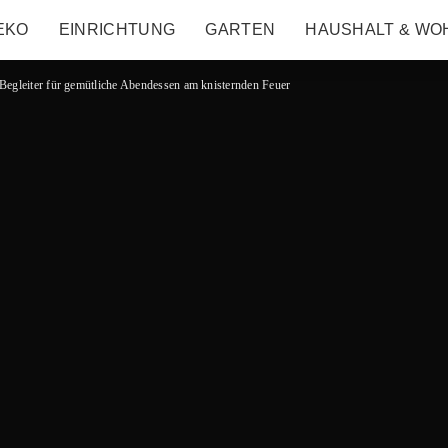
EKO
EINRICHTUNG
GARTEN
HAUSHALT & WO
Begleiter für gemütliche Abendessen am knisternden Feuer