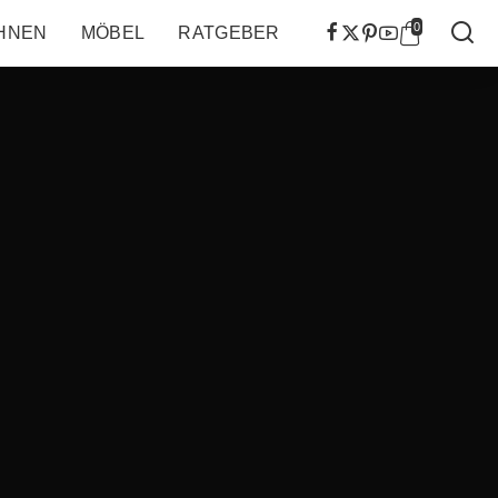
0
HNEN
MÖBEL
RATGEBER