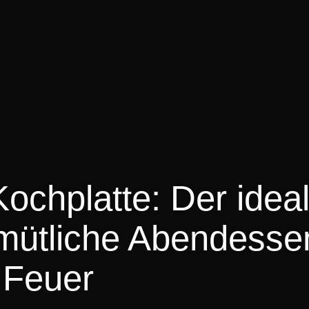
ochplatte: Der idea
emütliche Abendesse
 Feuer