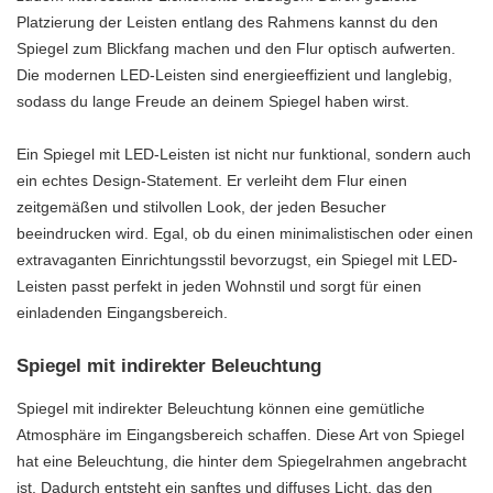
Platzierung der Leisten entlang des Rahmens kannst du den
Spiegel zum Blickfang machen und den Flur optisch aufwerten.
Die modernen LED-Leisten sind energieeffizient und langlebig,
sodass du lange Freude an deinem Spiegel haben wirst.
Ein Spiegel mit LED-Leisten ist nicht nur funktional, sondern auch
ein echtes Design-Statement. Er verleiht dem Flur einen
zeitgemäßen und stilvollen Look, der jeden Besucher
beeindrucken wird. Egal, ob du einen minimalistischen oder einen
extravaganten Einrichtungsstil bevorzugst, ein Spiegel mit LED-
Leisten passt perfekt in jeden Wohnstil und sorgt für einen
einladenden Eingangsbereich.
Spiegel mit indirekter Beleuchtung
Spiegel mit indirekter Beleuchtung können eine gemütliche
Atmosphäre im Eingangsbereich schaffen. Diese Art von Spiegel
hat eine Beleuchtung, die hinter dem Spiegelrahmen angebracht
ist. Dadurch entsteht ein sanftes und diffuses Licht, das den