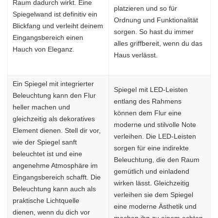
Raum dadurch wirkt. Eine
platzieren und so für
Spiegelwand ist definitiv ein
Ordnung und Funktionalität
Blickfang und verleiht deinem
sorgen. So hast du immer
Eingangsbereich einen
alles griffbereit, wenn du das
Hauch von Eleganz.
Haus verlässt.
Ein Spiegel mit integrierter
Spiegel mit LED-Leisten
Beleuchtung kann den Flur
entlang des Rahmens
heller machen und
können dem Flur eine
gleichzeitig als dekoratives
moderne und stilvolle Note
Element dienen. Stell dir vor,
verleihen. Die LED-Leisten
wie der Spiegel sanft
sorgen für eine indirekte
beleuchtet ist und eine
Beleuchtung, die den Raum
angenehme Atmosphäre im
gemütlich und einladend
Eingangsbereich schafft. Die
wirken lässt. Gleichzeitig
Beleuchtung kann auch als
verleihen sie dem Spiegel
praktische Lichtquelle
eine moderne Ästhetik und
dienen, wenn du dich vor
machen ihn zu einem echten