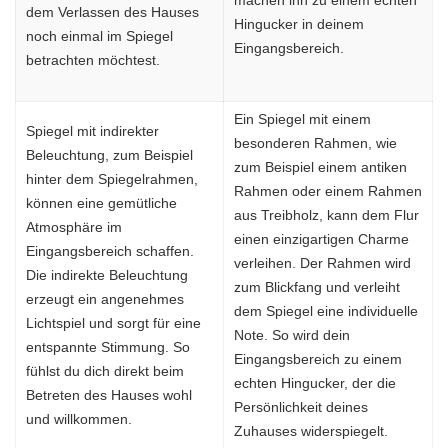
dem Verlassen des Hauses
Hingucker in deinem
noch einmal im Spiegel
Eingangsbereich.
betrachten möchtest.
Ein Spiegel mit einem
Spiegel mit indirekter
besonderen Rahmen, wie
Beleuchtung, zum Beispiel
zum Beispiel einem antiken
hinter dem Spiegelrahmen,
Rahmen oder einem Rahmen
können eine gemütliche
aus Treibholz, kann dem Flur
Atmosphäre im
einen einzigartigen Charme
Eingangsbereich schaffen.
verleihen. Der Rahmen wird
Die indirekte Beleuchtung
zum Blickfang und verleiht
erzeugt ein angenehmes
dem Spiegel eine individuelle
Lichtspiel und sorgt für eine
Note. So wird dein
entspannte Stimmung. So
Eingangsbereich zu einem
fühlst du dich direkt beim
echten Hingucker, der die
Betreten des Hauses wohl
Persönlichkeit deines
und willkommen.
Zuhauses widerspiegelt.