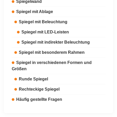
Spiegelwand
Spiegel mit Ablage
Spiegel mit Beleuchtung
Spiegel mit LED-Leisten
Spiegel mit indirekter Beleuchtung
Spiegel mit besonderem Rahmen
Spiegel in verschiedenen Formen und
Größen
Runde Spiegel
Rechteckige Spiegel
Häufig gestellte Fragen