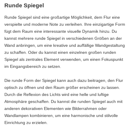
Runde Spiegel
Runde Spiegel sind eine großartige Möglichkeit, dem Flur eine
verspielte und moderne Note zu verleihen. Ihre einzigartige Form
fügt dem Raum eine interessante visuelle Dynamik hinzu. Du
kannst mehrere runde Spiegel in verschiedenen Größen an der
Wand anbringen, um eine kreative und auffällige Wandgestaltung
zu schaffen. Oder du kannst einen einzelnen großen runden
Spiegel als zentrales Element verwenden, um einen Fokuspunkt
im Eingangsbereich zu setzen.
Die runde Form der Spiegel kann auch dazu beitragen, den Flur
optisch zu öffnen und den Raum größer erscheinen zu lassen.
Durch die Reflexion des Lichts wird eine helle und luftige
Atmosphäre geschaffen. Du kannst die runden Spiegel auch mit
anderen dekorativen Elementen wie Bilderrahmen oder
Wandlampen kombinieren, um eine harmonische und stilvolle
Einrichtung zu erzielen.