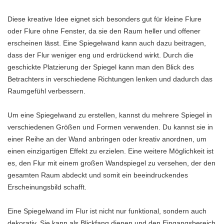
Diese kreative Idee eignet sich besonders gut für kleine Flure
oder Flure ohne Fenster, da sie den Raum heller und offener
erscheinen lässt. Eine Spiegelwand kann auch dazu beitragen,
dass der Flur weniger eng und erdrückend wirkt. Durch die
geschickte Platzierung der Spiegel kann man den Blick des
Betrachters in verschiedene Richtungen lenken und dadurch das
Raumgefühl verbessern.
Um eine Spiegelwand zu erstellen, kannst du mehrere Spiegel in
verschiedenen Größen und Formen verwenden. Du kannst sie in
einer Reihe an der Wand anbringen oder kreativ anordnen, um
einen einzigartigen Effekt zu erzielen. Eine weitere Möglichkeit ist
es, den Flur mit einem großen Wandspiegel zu versehen, der den
gesamten Raum abdeckt und somit ein beeindruckendes
Erscheinungsbild schafft.
Eine Spiegelwand im Flur ist nicht nur funktional, sondern auch
dekorativ. Sie kann als Blickfang dienen und den Eingangsbereich